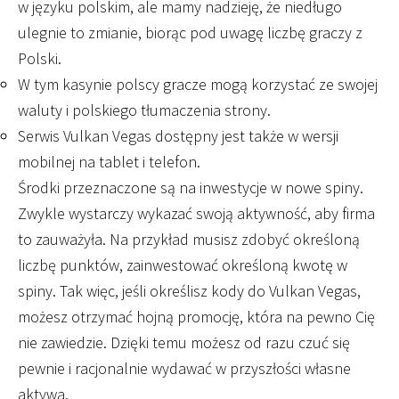
w języku polskim, ale mamy nadzieję, że niedługo
ulegnie to zmianie, biorąc pod uwagę liczbę graczy z
Polski.
W tym kasynie polscy gracze mogą korzystać ze swojej
waluty i polskiego tłumaczenia strony.
Serwis Vulkan Vegas dostępny jest także w wersji
mobilnej na tablet i telefon.
Środki przeznaczone są na inwestycje w nowe spiny.
Zwykle wystarczy wykazać swoją aktywność, aby firma
to zauważyła. Na przykład musisz zdobyć określoną
liczbę punktów, zainwestować określoną kwotę w
spiny. Tak więc, jeśli określisz kody do Vulkan Vegas,
możesz otrzymać hojną promocję, która na pewno Cię
nie zawiedzie. Dzięki temu możesz od razu czuć się
pewnie i racjonalnie wydawać w przyszłości własne
aktywa.