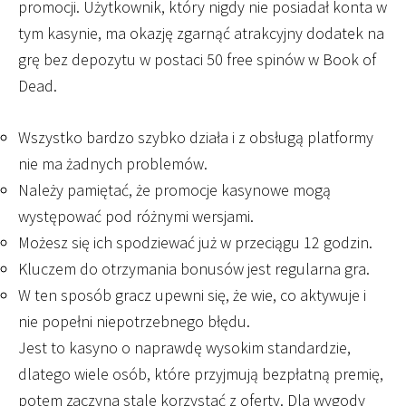
promocji. Użytkownik, który nigdy nie posiadał konta w
tym kasynie, ma okazję zgarnąć atrakcyjny dodatek na
grę bez depozytu w postaci 50 free spinów w Book of
Dead.
Wszystko bardzo szybko działa i z obsługą platformy
nie ma żadnych problemów.
Należy pamiętać, że promocje kasynowe mogą
występować pod różnymi wersjami.
Możesz się ich spodziewać już w przeciągu 12 godzin.
Kluczem do otrzymania bonusów jest regularna gra.
W ten sposób gracz upewni się, że wie, co aktywuje i
nie popełni niepotrzebnego błędu.
Jest to kasyno o naprawdę wysokim standardzie,
dlatego wiele osób, które przyjmują bezpłatną premię,
potem zaczyna stale korzystać z oferty. Dla wygody