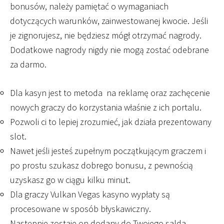
bonusów, należy pamiętać o wymaganiach
dotyczących warunków, zainwestowanej kwocie. Jeśli
je zignorujesz, nie będziesz mógł otrzymać nagrody.
Dodatkowe nagrody nigdy nie mogą zostać odebrane
za darmo.
Dla kasyn jest to metoda na reklamę oraz zachęcenie
nowych graczy do korzystania właśnie z ich portalu.
Pozwoli ci to lepiej zrozumieć, jak działa prezentowany
slot.
Nawet jeśli jesteś zupełnym początkującym graczem i
po prostu szukasz dobrego bonusu, z pewnością
uzyskasz go w ciągu kilku minut.
Dla graczy Vulkan Vegas kasyno wypłaty są
procesowane w sposób błyskawiczny.
Następnie zostaje on dodany do Twojego salda