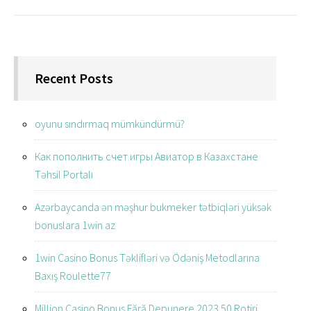
Recent Posts
oyunu sındırmaq mümkündürmü?
Как пополнить счет игры Авиатор в Казахстане
Təhsil Portalı
Azərbaycanda ən məşhur bukmeker tətbiqləri yüksək
bonuslara 1win az
1win Casino Bonus Təklifləri və Ödəniş Metodlarına
Baxış Roulette77
Million Casino Bonus Fără Depunere 2023 50 Rotiri