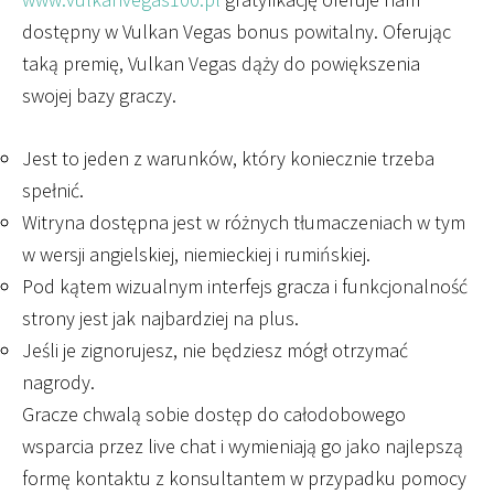
dostępny w Vulkan Vegas bonus powitalny. Oferując
taką premię, Vulkan Vegas dąży do powiększenia
swojej bazy graczy.
Jest to jeden z warunków, który koniecznie trzeba
spełnić.
Witryna dostępna jest w różnych tłumaczeniach w tym
w wersji angielskiej, niemieckiej i rumińskiej.
Pod kątem wizualnym interfejs gracza i funkcjonalność
strony jest jak najbardziej na plus.
Jeśli je zignorujesz, nie będziesz mógł otrzymać
nagrody.
Gracze chwalą sobie dostęp do całodobowego
wsparcia przez live chat i wymieniają go jako najlepszą
formę kontaktu z konsultantem w przypadku pomocy