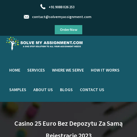
+91 9088 026 253
contact@solvemyassignment.com
Order Now
HOME
SERVICES
WHERE WE SERVE
HOW IT WORKS
SAMPLES
ABOUT US
BLOGS
CONTACT US
Casino 25 Euro Bez Depozytu Za Samą
Rejestrację 2023