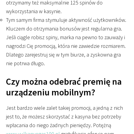
otrzymamy też maksymalnie 125 spinów do
wykorzystania w kasynie.
Tym samym firma stymuluje aktywność użytkowników.
Kluczem do otrzymania bonusów jest regularna gra.
Jeśli ciągle robisz spiny, marka na pewno to zauważy i
nagrodzi Cię promocją, która nie zawiedzie rozmiarem.
Dlatego zarejestruj się w tym biurze, a zyskowna gra
nie potrwa długo.
Czy można odebrać premię na
urządzeniu mobilnym?
Jest bardzo wiele zalet takiej promocji, a jedną z nich
jest to, że możesz skorzystać z kasyna bez potrzeby
wpłacania do niego żadnych pieniędzy. Potężną
www.vulkanvegas100.pl
gratyfikację oferuje nam